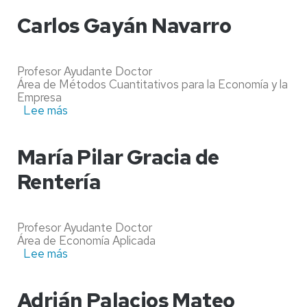
Castro
Aristizabal
Carlos Gayán Navarro
Profesor Ayudante Doctor
Área de Métodos Cuantitativos para la Economía y la
Empresa
Lee más
sobre
Carlos
Gayán
Navarro
María Pilar Gracia de
Rentería
Profesor Ayudante Doctor
Área de Economía Aplicada
Lee más
sobre
María
Pilar
Gracia
Adrián Palacios Mateo
de