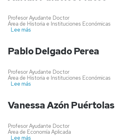
Rentería
Profesor Ayudante Doctor
Área de Historia e Instituciones Económicas
Lee más
sobre
Adrián
Palacios
Mateo
Pablo Delgado Perea
Profesor Ayudante Doctor
Área de Historia e Instituciones Económicas
Lee más
sobre
Pablo
Delgado
Perea
Vanessa Azón Puértolas
Profesor Ayudante Doctor
Área de Economía Aplicada
Lee más
sobre